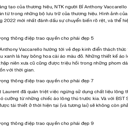
ng tạo của thương hiệu, NTK người Bỉ Anthony Vaccarello
ân từ trong những bộ lưu trữ của thương hiệu. Hình ảnh củ
2022 mới nhất đánh dấu sự chuyển biến rõ rệt, và thể hiệ
Anthony Vaccarello hướng tới vẻ đẹp kinh điển thách thức
màu xanh lá hay bông hoa cài áo màu đỏ. Những thiết kế áo 
hập niên xưa cũ cũng được triệu hồi trong những phom dáng
n với thời gian.
Laurent đã quán triệt việc ngừng sử dụng chất liệu lông t
 khó cưỡng từ những chiếc áo lông thú trước kia. Và với BS
ược tái thiết ở thời hiện tại (và tương lai) sẽ không còn ph