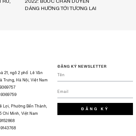
 RŨ,
2022: BƯỚC CHÂN DUYÊN
DÁNG HƯỚNG TỚI TƯƠNG LAI
ĐĂNG KÝ NEWSLETTER
hà 21, ngõ 2 phố Lê Văn
Bà Trưng, Hà Nội, Việt Nam
39369757
39369759
Lê Lợi, Phường Bến Thành,
ĐĂNG KÝ
 Chí Minh, Việt Nam
39152868
39143768