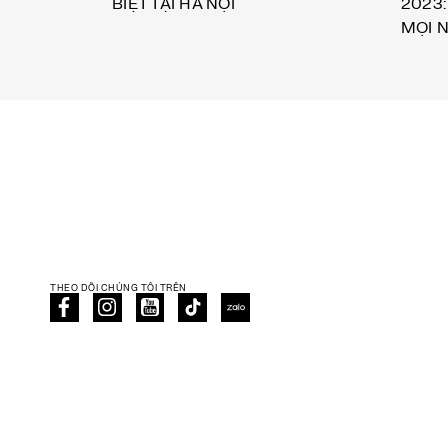
BIỆT TẠI HÀ NỘI
2023:
MỌI 
THEO DÕI CHÚNG TÔI TRÊN