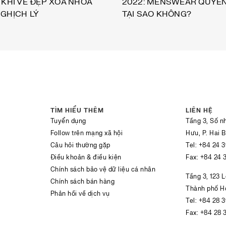
 KHI VẺ ĐẸP XÓA NHÒA
2022: MENSWEAR QUYẾN
NGHỊCH LÝ
TẠI SAO KHÔNG?
TÌM HIỂU THÊM
LIÊN HỆ
Tuyển dụng
Tầng 3, Số n
Follow trên mạng xã hội
Hưu, P. Hai 
Câu hỏi thường gặp
Tel:
+84 24 
Điều khoản & điều kiện
Fax:
+84 24 
Chính sách bảo vệ dữ liệu cá nhân
Tầng 3, 123 
Chính sách bán hàng
Thành phố Hồ
Phản hồi về dịch vụ
Tel:
+84 28 
Fax:
+84 28 