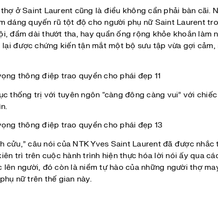
 thợ ở Saint Laurent cũng là điều không cần phải bàn cãi
om dáng quyến rũ tột độ cho người phụ nữ Saint Laurent t
ội, đầm dài thướt tha, hay quần ống rộng khỏe khoắn làm 
 lại được chứng kiến tận mắt một bộ sưu tập vừa gợi cảm, 
ục thống trị với tuyên ngôn “càng đông càng vui” với chiế
ìn.
ĩnh cửu,” câu nói của NTK Yves Saint Laurent đã được nhắc 
ên trì trên cuộc hành trình hiện thực hóa lời nói ấy qua c
lên người, đó còn là niềm tự hào của những người thợ may t
phụ nữ trên thế gian này.