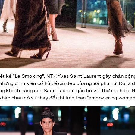
hiết kế “Le Smoking”, NTK Yves Saint Laurent gây chấn độn
ng định kiến cổ hủ về cái đẹp của người phụ nữ. Đó là di
ng khách hàng của Saint Laurent gắn bó với thương hiệu. 
khác nhau có sự thay đổi thì tinh thần “empowering women”