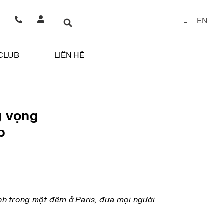
EN
 CLUB
LIÊN HỆ
g vọng
p
 lánh trong một đêm ở Paris, đưa mọi người