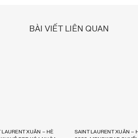
BÀI VIẾT LIÊN QUAN
T LAURENT XUÂN – HÈ
SAINT LAURENT XUÂN – 