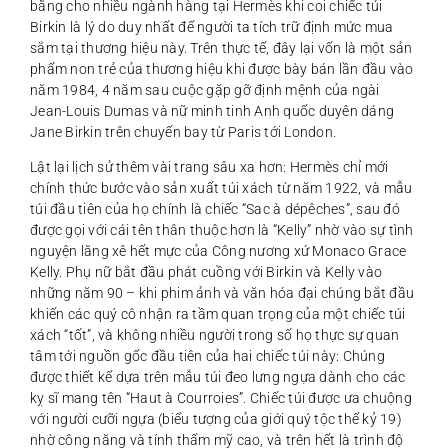
bằng cho nhiều ngành hàng tại Hermès khi coi chiếc túi
Birkin là lý do duy nhất để người ta tích trữ định mức mua
sắm tại thương hiệu này. Trên thực tế, đây lại vốn là một sản
phẩm non trẻ của thương hiệu khi được bày bán lần đầu vào
năm 1984, 4 năm sau cuộc gặp gỡ định mệnh của ngài
Jean-Louis Dumas và nữ minh tinh Anh quốc duyên dáng
Jane Birkin trên chuyến bay từ Paris tới London.
Lật lại lịch sử thêm vài trang sâu xa hơn: Hermès chỉ mới
chính thức bước vào sản xuất túi xách từ năm 1922, và mẫu
túi đầu tiên của họ chính là chiếc “Sac à dépêches”, sau đó
được gọi với cái tên thân thuộc hơn là “Kelly” nhờ vào sự tình
nguyện lăng xê hết mực của Công nương xứ Monaco Grace
Kelly. Phụ nữ bắt đầu phát cuồng với Birkin và Kelly vào
những năm 90 – khi phim ảnh và văn hóa đại chúng bắt đầu
khiến các quý cô nhận ra tầm quan trọng của một chiếc túi
xách “tốt”, và không nhiều người trong số họ thực sự quan
tâm tới nguồn gốc đầu tiên của hai chiếc túi này: Chúng
được thiết kế dựa trên mẫu túi đeo lưng ngựa dành cho các
kỵ sĩ mang tên “Haut à Courroies”. Chiếc túi được ưa chuộng
với người cưỡi ngựa (biểu tượng của giới quý tộc thế kỷ 19)
nhờ công năng và tính thẩm mỹ cao, và trên hết là trình độ