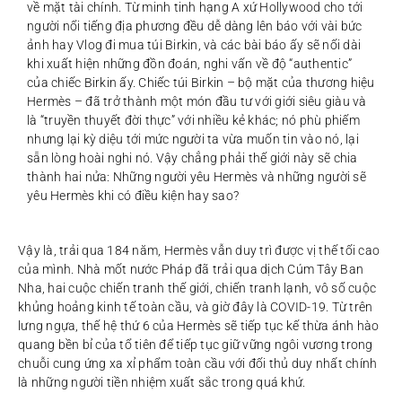
về mặt tài chính. Từ minh tinh hạng A xứ Hollywood cho tới
người nổi tiếng địa phương đều dễ dàng lên báo với vài bức
ảnh hay Vlog đi mua túi Birkin, và các bài báo ấy sẽ nối dài
khi xuất hiện những đồn đoán, nghi vấn về độ “authentic”
của chiếc Birkin ấy. Chiếc túi Birkin – bộ mặt của thương hiệu
Hermès – đã trở thành một món đầu tư với giới siêu giàu và
là “truyền thuyết đời thực” với nhiều kẻ khác; nó phù phiếm
nhưng lại kỳ diệu tới mức người ta vừa muốn tin vào nó, lại
sẵn lòng hoài nghi nó. Vậy chẳng phải thế giới này sẽ chia
thành hai nửa: Những người yêu Hermès và những người sẽ
yêu Hermès khi có điều kiện hay sao?
Vậy là, trải qua 184 năm, Hermès vẫn duy trì được vị thế tối cao
của mình. Nhà mốt nước Pháp đã trải qua dịch Cúm Tây Ban
Nha, hai cuộc chiến tranh thế giới, chiến tranh lạnh, vô số cuộc
khủng hoảng kinh tế toàn cầu, và giờ đây là COVID-19. Từ trên
lưng ngựa, thế hệ thứ 6 của Hermès sẽ tiếp tục kế thừa ánh hào
quang bền bỉ của tổ tiên để tiếp tục giữ vững ngôi vương trong
chuỗi cung ứng xa xỉ phẩm toàn cầu với đối thủ duy nhất chính
là những người tiền nhiệm xuất sắc trong quá khứ.