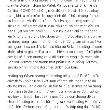
trữ để sinh lời trong tương lai. Ở thời điểm hiện tại, chúng là
giày Air Jordan, đồng hồ Patek Philippe và túi Birkin. Giữa
đại dịch COVID-19, những món đồ kể trên vẫn liên tục cháy
hàng khi ra mắt mặc cho quy trình để sở hữu chúng là thực
sự khó khăn và đòi hỏi rất nhiều tiền bạc – công sức. Giới
siêu giàu hiểu được giá trị của “đầu cơ”, và còn món đầu cơ
nào tuyệt vời hơn chiếc túi Birkin khi giá trị chỉ có thể tăng
lên (không phập phù khó đoán định như cổ phiếu), lại có thể
sử dụng hàng ngày như một món bất động sản cầm tay? Và
với người chưa có điều kiện sở hữu túi Birkin, họ cũng sẽ sớm
khám phá ra giá trị đầu tư cho chiếc túi xa xỉ này, để rồi phần
còn lại sẽ là con đường xa xỉ đã được thương hiệu vạch sẵn:
Đến với Hermès, trở thành một phần của lối sống Hermès,
sau đó bình tĩnh chờ đợi chiếc Birkin của bạn.
Những người yêu phong cách sống tối giản có lẽ sẽ ít nhiều
cảm thấy khó chịu sau kết luận kể trên, nhưng thực tế đã
chứng minh luận điểm ấy. Sự tồn tại của Hermès đã và đang
tạo thành tư duy xa xỉ như vậy – dù là với tầng lớp thượng
lưu hay phần còn lại của thế giới. Có ba con đường để bạn
chọn: Lối sống bình dân, lối sống xa xỉ và lối sống Hermès, và
phần lớn sẽ chọn con đường thứ ba nếu đáp ứng đủ điều kiện