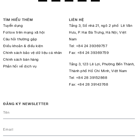
TÌM HIỂU THÊM
LIÊN HỆ
Tuyển dụng
Tầng 3, Số nhà 21, ngõ 2 phố Lê Văn
Follow trên mạng xã hội
Hưu, P. Hai Bà Trưng, Hà Nội, Việt
Câu hỏi thường gặp
Nam
Điều khoản & điều kiện
Tel:
+84 24 39369757
Chính sách bảo vệ dữ liệu cá nhân
Fax:
+84 24 39369759
Chính sách bán hàng
Tầng 3, 123 Lê Lợi, Phường Bến Thành,
Phản hồi về dịch vụ
Thành phố Hồ Chí Minh, Việt Nam
Tel:
+84 28 39152868
Fax:
+84 28 39143768
ĐĂNG KÝ NEWSLETTER