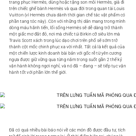
trang phục Hermès, dùng hoặc tặng son môi Hermès, già đi
trên chiếc ghế bành Hermès và qua đời trong quan tài Louis
Vuitton (vì Hermès chưa dành thời gian chế tác vật phẩm có
phần tang tóc này). Còn với những thị dân mang trong mình
dòng máu hãnh tiến, lối sống Hermès sẽ dễ dàng trở thành
một giấc mơ đắt đỏ, nơi mà chiếc túi Birkin cỡ siêu lớn mà
Travis Scott xách trong lúc dạo chơi trên phố sẽ sớm trở
thành cột mốc chinh phục xa vời nhất. Tất cả là kết quả của
một chiến lược kinh doanh bài bản với gốc rễ từ yên cương
ngựa được giữ vững qua từng năm trong suốt gần 2 thế kỷ
vận hành không ngơi nghỉ, và nó đã – đang – sẽ tiếp tục vận
hành tốt với phần lớn thế giới.
Đã có quá nhiều bài báo nói về các món đồ được đầu tư, tích