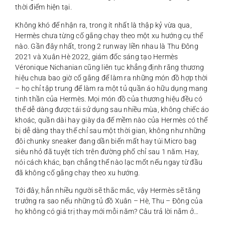
thời điểm hiện tại.
Không khó để nhận ra, trong ít nhất là thập kỷ vừa qua,
Hermès chưa từng cố gắng chạy theo một xu hướng cụ thể
nào. Gần đây nhất, trong 2 runway liền nhau là Thu Đông
2021 và Xuân Hè 2022, giám đốc sáng tạo Hermès
Véronique Nichanian cũng liên tục khẳng định rằng thương
hiệu chưa bao giờ cố gắng để làm ra những món đồ hợp thời
– họ chỉ tập trung để làm ra một tủ quần áo hữu dụng mang
tinh thần của Hermès. Mọi món đồ của thương hiệu đều có
thể dễ dàng được tái sử dụng sau nhiều mùa, không chiếc áo
khoác, quần dài hay giày da đế mềm nào của Hermès có thể
bị dễ dàng thay thế chỉ sau một thời gian, không như những
đôi chunky sneaker đang dần biến mất hay túi Micro bag
siêu nhỏ đã tuyệt tích trên đường phố chỉ sau 1 năm. Hay,
nói cách khác, bạn chẳng thể nào lạc mốt nếu ngay từ đầu
đã không cố gắng chạy theo xu hướng.
Tới đây, hẳn nhiều người sẽ thắc mắc, vậy Hermès sẽ tăng
trưởng ra sao nếu những tủ đồ Xuân – Hè, Thu – Đông của
họ không có giá trị thay mới mỗi năm? Câu trả lời nằm ở…