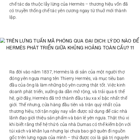
chế tác da thuộc lẫy lừng của Hermès – thương hiệu vốn đã
có truyền thống chế tác yên cương ngay từ thuở mới thành
lập.
Ra đời vào năm 1837, Hermès là di sản của một người thợ
đóng yên ngựa mang tên Thierry Hermès, và mục tiêu ban
đầu của ông là làm những bộ yên cương thật tốt. Việc kinh
doanh phát triển, xưởng da dần mở rộng, và trải qua 6 thế
hệ, giờ đây, Hermès đã trở thành đầu tàu xa xỉ bậc nhất thế
giới. Thế nhưng, cửa hàng đầu tiên và trân quý nhất của
thương hiệu, tới tận ngày nay vẫn được sử dụng để các nhà
lãnh đạo giới thiệu sản phẩm và bán lẻ yên ngựa. Thật thú vị
khi biết rằng thế hệ thứ 6 của nhà Dumas có thể kiếm bộn với
túi xách và khăn lụa nhưng lại chưa bao giờ quên đi nguồn
gốc trên lưng ngựa của mình – thứ được coi là giá trị nguyên