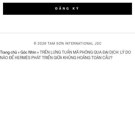
ĐĂNG KÝ
© 2026 TAM SƠN
INTERNATIONAL JSC
Trang chủ
»
Góc Nhìn
»
TRÊN LƯNG TUẤN MÃ PHÓNG QUA ĐẠI DỊCH: LÝ DO
NÀO ĐỂ HERMÈS PHÁT TRIỂN GIỮA KHỦNG HOẢNG TOÀN CẦU?