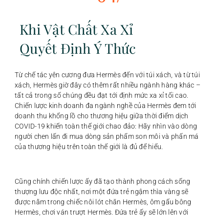
Khi Vật Chất Xa Xỉ
Quyết Định Ý Thức
Từ chế tác yên cương đưa Hermès đến với túi xách, và từ túi
xách, Hermès giờ đây có thêm rất nhiều ngành hàng khác –
tất cả trong số chúng đều đạt tới định mức xa xỉ tối cao.
Chiến lược kinh doanh đa ngành nghề của Hermès đem tới
doanh thu khổng lồ cho thương hiệu giữa thời điểm dịch
COVID-19 khiến toàn thế giới chao đảo: Hãy nhìn vào dòng
người chen lấn đi mua dòng sản phẩm son môi và phấn má
của thương hiệu trên toàn thế giới là đủ để hiểu.
Cũng chính chiến lược ấy đã tạo thành phong cách sống
thượng lưu độc nhất, nơi một đứa trẻ ngậm thìa vàng sẽ
được nằm trong chiếc nôi lót chăn Hermès, ôm gấu bông
Hermès, chơi ván trượt Hermès. Đứa trẻ ấy sẽ lớn lên với