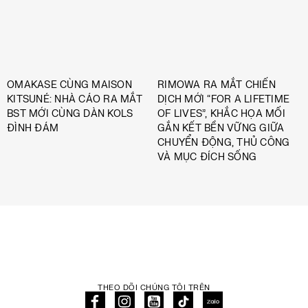
OMAKASE CÙNG MAISON
RIMOWA RA MẮT CHIẾN
KITSUNÉ: NHÀ CÁO RA MẮT
DỊCH MỚI “FOR A LIFETIME
BST MỚI CÙNG DÀN KOLS
OF LIVES”, KHẮC HỌA MỐI
ĐÌNH ĐÁM
GẮN KẾT BỀN VỮNG GIỮA
CHUYỂN ĐỘNG, THỦ CÔNG
VÀ MỤC ĐÍCH SỐNG
THEO DÕI CHÚNG TÔI TRÊN