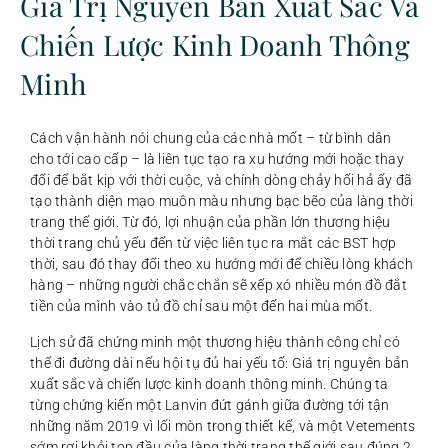
Giá Trị Nguyên Bản Xuất Sắc Và
Chiến Lược Kinh Doanh Thông
Minh
Cách vận hành nói chung của các nhà mốt – từ bình dân
cho tới cao cấp – là liên tục tạo ra xu hướng mới hoặc thay
đổi để bắt kịp với thời cuộc, và chính dòng chảy hối hả ấy đã
tạo thành diện mạo muôn màu nhưng bạc bẽo của làng thời
trang thế giới. Từ đó, lợi nhuận của phần lớn thương hiệu
thời trang chủ yếu đến từ việc liên tục ra mắt các BST hợp
thời, sau đó thay đổi theo xu hướng mới để chiều lòng khách
hàng – những người chắc chắn sẽ xếp xó nhiều món đồ đắt
tiền của mình vào tủ đồ chỉ sau một đến hai mùa mốt.
Lịch sử đã chứng minh một thương hiệu thành công chỉ có
thể đi đường dài nếu hội tụ đủ hai yếu tố: Giá trị nguyên bản
xuất sắc và chiến lược kinh doanh thông minh. Chúng ta
từng chứng kiến một Lanvin đứt gánh giữa đường tới tận
những năm 2019 vì lối mòn trong thiết kế, và một Vetements
sớm rơi khỏi top đầu của làng thời trang thế giới sau đúng 2