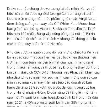
Drake sưu tập chúng cho vợ tương lai của mình. Kanye sở
hữu một chiếc được nghệ sĩ George Condo trang trí. Jeff
Koons biến chúng thành tác phẩm nghệ thuật. Virgil Abloh
đem chúng xuống runway của Off-White. Kate Moss chưa
bao giờ rời xa chúng. Victoria Beckham được đồn đại là sở
hữu hơn 100 chiếc. Đúng vậy, công bằng mà nói, túi Birkin
Hermès là một chiếc chén thánh – nhưng đó không phải là
chén thánh duy nhất từ nhà Hermès.
Nhu cầu vượt xa nguồn cung đối với những chiếc túi Kelly và
Birkin cao cấp nhất của Hermès tiếp tục khiến thương hiệu
trở thành con tuấn mã bền bỉ nhất của ngành hàng xa xỉ
trong nhiều năm qua, và thực tế này không hề thay đổi trong
bối cảnh đại dịch COVID-19. Thương hiệu Pháp vẫn khiến các
nhà đầu tư ngạc nhiên với sức mạnh của những con số của
mình vào mùa xuân này: Hermès báo cáo doanh số bán
hàng đã tăng 33% so với mức trước đại dịch trong quý hai,
trong khi lợi nhuận khổng lồ của hãng đã tăng lên một tầm
cao mới. Tỷ suất lợi nhuận hoạt động định kỳ trong nửa đầu
năm 2021 là 40%, so với tỷ suất lợi nhuận 35% trong năm