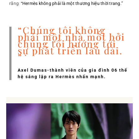
rằng:
“Hermès không phải là một thương hiệu thời trang.”
“Chúng tôi không
phải một nhà mốt bởi
chúng tôi hướng tới
sự phát triển lâu dài.
”
Axel Dumas-thành viên của gia đình 06 thế
hệ sáng lập ra Hermès nhấn mạnh.