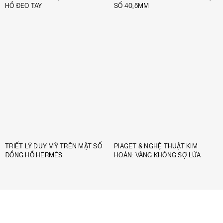
HỒ ĐEO TAY
SỐ 40,5MM
TRIẾT LÝ DUY MỸ TRÊN MẶT SỐ
PIAGET & NGHỆ THUẬT KIM
ĐỒNG HỒ HERMÈS
HOÀN: VÀNG KHÔNG SỢ LỬA