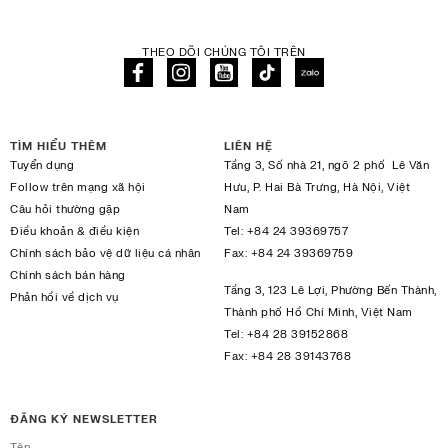
THEO DÕI CHÚNG TÔI TRÊN
TÌM HIỂU THÊM
LIÊN HỆ
Tuyển dụng
Tầng 3, Số nhà 21, ngõ 2 phố Lê Văn
Follow trên mạng xã hội
Hưu, P. Hai Bà Trưng, Hà Nội, Việt
Câu hỏi thường gặp
Nam
Điều khoản & điều kiện
Tel:
+84 24 39369757
Chính sách bảo vệ dữ liệu cá nhân
Fax:
+84 24 39369759
Chính sách bán hàng
Tầng 3, 123 Lê Lợi, Phường Bến Thành,
Phản hồi về dịch vụ
Thành phố Hồ Chí Minh, Việt Nam
Tel:
+84 28 39152868
Fax:
+84 28 39143768
ĐĂNG KÝ NEWSLETTER