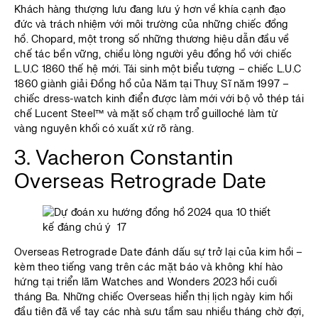
Khách hàng thượng lưu đang lưu ý hơn về khía cạnh đạo
đức và trách nhiệm với môi trường của những chiếc đồng
hồ. Chopard, một trong số những thương hiệu dẫn đầu về
chế tác bền vững, chiều lòng người yêu đồng hồ với chiếc
L.U.C 1860 thế hệ mới. Tái sinh một biểu tượng – chiếc L.U.C
1860 giành giải Đồng hồ của Năm tại Thuỵ Sĩ năm 1997 –
chiếc dress-watch kinh điển được làm mới với bộ vỏ thép tái
chế Lucent Steel™ và mặt số chạm trổ guilloché làm từ
vàng nguyên khối có xuất xứ rõ ràng.
3. Vacheron Constantin
Overseas Retrograde Date
Overseas Retrograde Date đánh dấu sự trở lại của kim hồi –
kèm theo tiếng vang trên các mặt báo và không khí hào
hứng tại triển lãm Watches and Wonders 2023 hồi cuối
tháng Ba. Những chiếc Overseas hiển thị lịch ngày kim hồi
đầu tiên đã về tay các nhà sưu tầm sau nhiều tháng chờ đợi,