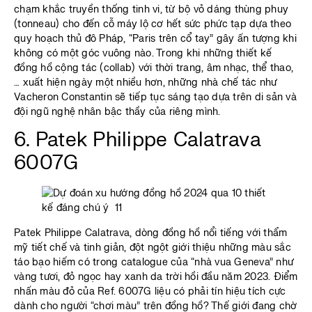
chạm khắc truyền thống tinh vi, từ bộ vỏ dáng thùng phuy
(tonneau) cho đến cỗ máy lộ cơ hết sức phức tạp dựa theo
quy hoạch thủ đô Pháp, “Paris trên cổ tay” gây ấn tượng khi
không có một góc vuông nào. Trong khi những thiết kế
đồng hồ cộng tác (collab) với thời trang, âm nhạc, thể thao,
… xuất hiện ngày một nhiều hơn, những nhà chế tác như
Vacheron Constantin sẽ tiếp tục sáng tạo dựa trên di sản và
đội ngũ nghệ nhân bậc thầy của riêng mình.
6. Patek Philippe Calatrava
6007G
Patek Philippe Calatrava, dòng đồng hồ nổi tiếng với thẩm
mỹ tiết chế và tinh giản, đột ngột giới thiệu những màu sắc
táo bạo hiếm có trong catalogue của “nhà vua Geneva” như
vàng tươi, đỏ ngọc hay xanh da trời hồi đầu năm 2023. Điểm
nhấn màu đỏ của Ref. 6007G liệu có phải tín hiệu tích cực
dành cho người “chơi màu” trên đồng hồ? Thế giới đang chờ