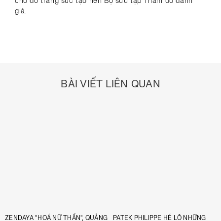
cho đồ trang sức tạo nên Bộ sưu tập Thảm đỏ danh
giá.
BÀI VIẾT LIÊN QUAN
ZENDAYA “HOÁ NỮ THẦN”, QUẢNG
PATEK PHILIPPE HÉ LỘ NHỮNG