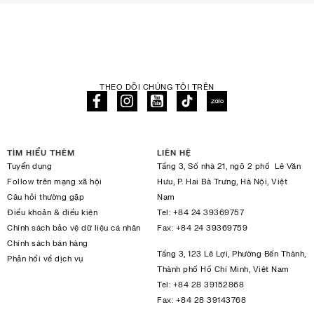
THEO DÕI CHÚNG TÔI TRÊN
TÌM HIỂU THÊM
LIÊN HỆ
Tuyển dụng
Tầng 3, Số nhà 21, ngõ 2 phố Lê Văn
Follow trên mạng xã hội
Hưu, P. Hai Bà Trưng, Hà Nội, Việt
Câu hỏi thường gặp
Nam
Điều khoản & điều kiện
Tel:
+84 24 39369757
Chính sách bảo vệ dữ liệu cá nhân
Fax:
+84 24 39369759
Chính sách bán hàng
Tầng 3, 123 Lê Lợi, Phường Bến Thành,
Phản hồi về dịch vụ
Thành phố Hồ Chí Minh, Việt Nam
Tel:
+84 28 39152868
Fax:
+84 28 39143768