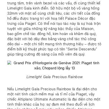
trung tâm, trên vành bezel và các vấu, đi cùng thiết kế
Limelight Gala kinh điển. Sở hữu một bộ vỏ vàng hồng
32mm với mặt số cùng chất liệu, các chi tiết của đồng
hồ đều được trang trí với hoạ tiết Palace Décor đặc
trưng của Piaget. Có thể nói tạo tác này là sự hoà trộn
tuyệt vời giữa những kỹ năng bậc thầy của Maison,
bao gồm chế tác đồng hồ, kim hoàn và khảm đá quý,
đặc biệt với bộ dây đeo bằng vàng chế tác thủ công
dẻo dai – một chi tiết mang tính thương hiệu – được tô
điểm bởi kỹ thuật phức tạp có tên “Sertie Descendu”
giúp tăng cường độ sáng của mỗi viên đá quý.
Limelight Gala Precious Rainbow
Nếu Limelight Gala Precious Rainbow là đại diện cho
một nét tính cách mềm mại và tỉ mỉ của Piaget, vậy
chiếc Altiplano Ultimate Automatic là đại diện cho một
tinh thần khác của họ: sự đam mê theo đuổi vẻ lịch