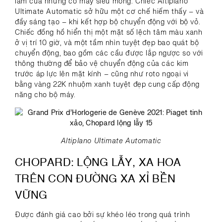
lãm của những cỗ máy siêu mỏng. Chiếc Altiplano
Ultimate Automatic sở hữu một cơ chế hiếm thấy – và
đầy sáng tạo – khi kết hợp bộ chuyển động với bộ vỏ.
Chiếc đồng hồ hiển thị một mặt số lệch tâm màu xanh
ở vị trí 10 giờ, và một tầm nhìn tuyệt đẹp bao quát bộ
chuyển động, bao gồm các cầu được lắp ngược so với
thông thường để bảo vệ chuyển động của các kim
trước áp lực lên mặt kính – cũng như roto ngoại vi
bằng vàng 22K nhuộm xanh tuyệt đẹp cung cấp động
năng cho bộ máy.
Altiplano Ultimate Automatic
CHOPARD: LỘNG LẪY, XA HOA
TRÊN CON ĐƯỜNG XA XỈ BỀN
VỮNG
Được đánh giá cao bởi sự khéo léo trong quá trình