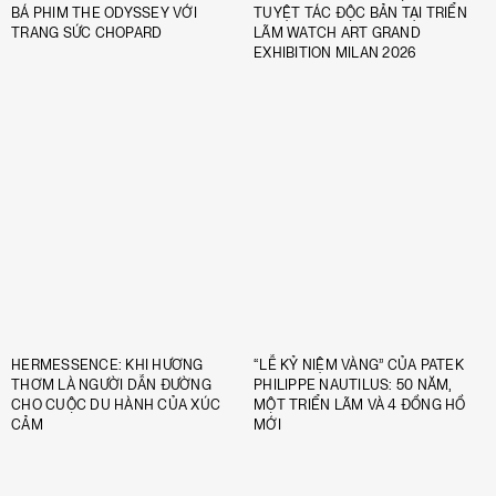
BÁ PHIM THE ODYSSEY VỚI
TUYỆT TÁC ĐỘC BẢN TẠI TRIỂN
TRANG SỨC CHOPARD
LÃM WATCH ART GRAND
EXHIBITION MILAN 2026
HERMESSENCE: KHI HƯƠNG
“LỄ KỶ NIỆM VÀNG” CỦA PATEK
THƠM LÀ NGƯỜI DẪN ĐƯỜNG
PHILIPPE NAUTILUS: 50 NĂM,
CHO CUỘC DU HÀNH CỦA XÚC
MỘT TRIỂN LÃM VÀ 4 ĐỒNG HỒ
CẢM
MỚI