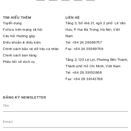
TÌM HIỂU THÊM
LIÊN HỆ
Tuyển dụng
Tầng 3, Số nhà 21, ngõ 2 phố Lê Văn
Follow trên mạng xã hội
Hưu, P. Hai Bà Trưng, Hà Nội, Việt
Câu hỏi thường gặp
Nam
Điều khoản & điều kiện
Tel:
+84 24 39369757
Chính sách bảo vệ dữ liệu cá nhân
Fax:
+84 24 39369759
Chính sách bán hàng
Tầng 3, 123 Lê Lợi, Phường Bến Thành,
Phản hồi về dịch vụ
Thành phố Hồ Chí Minh, Việt Nam
Tel:
+84 28 39152868
Fax:
+84 28 39143768
ĐĂNG KÝ NEWSLETTER