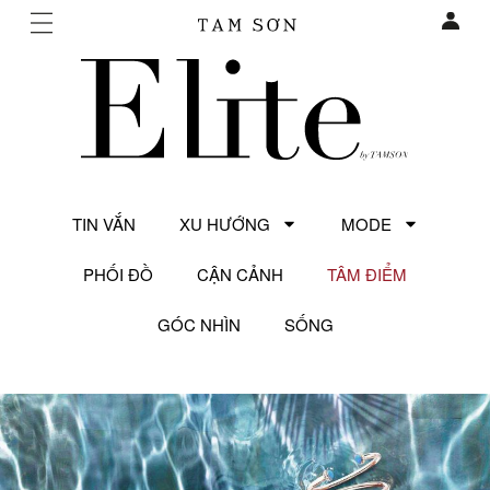
TIN VẮN
XU HƯỚNG
MODE
PHỐI ĐỒ
CẬN CẢNH
TÂM ĐIỂM
GÓC NHÌN
SỐNG