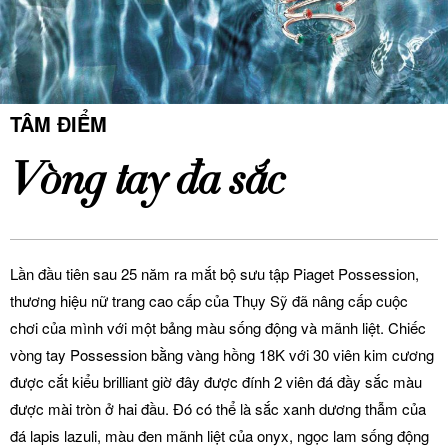
TÂM ĐIỂM
Vòng tay đa sắc
Lần đầu tiên sau 25 năm ra mắt bộ sưu tập Piaget Possession,
thương hiệu nữ trang cao cấp của Thụy Sỹ đã nâng cấp cuộc
chơi của mình với một bảng màu sống động và mãnh liệt. Chiếc
vòng tay Possession bằng vàng hồng 18K với 30 viên kim cương
được cắt kiểu brilliant giờ đây được đính 2 viên đá đầy sắc màu
được mài tròn ở hai đầu. Đó có thể là sắc xanh dương thẫm của
đá lapis lazuli, màu đen mãnh liệt của onyx, ngọc lam sống động