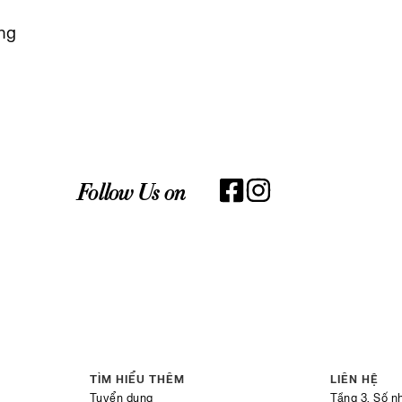
ững
Follow Us on
TÌM HIỂU THÊM
LIÊN HỆ
Tuyển dụng
Tầng 3, Số n