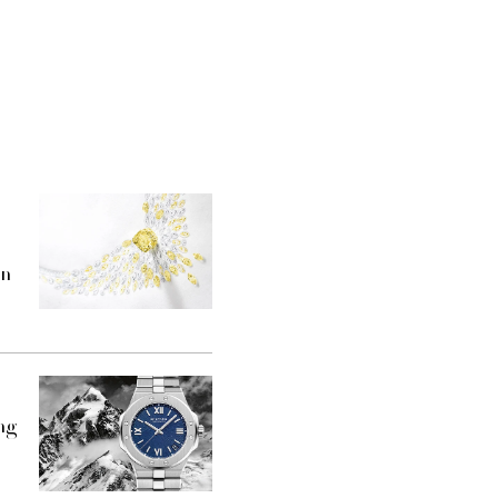
ên
àng