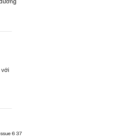
đường
 với