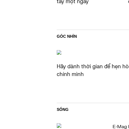
tay một ngày
GÓC NHÌN
Hãy dành thời gian để hẹn hò
chính mình
SỐNG