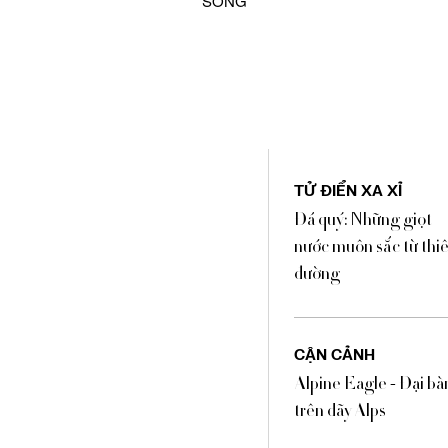
SỐNG
TỬ ĐIỂN XA XỈ
Đá quý: Những giọt
nước muôn sắc từ thi
đường
CẬN CẢNH​
Alpine Eagle - Đại b
trên dãy Alps