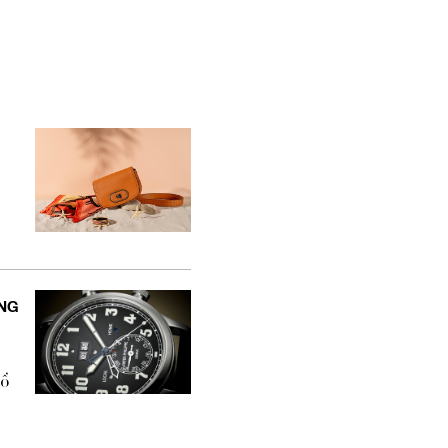
NG
cổ