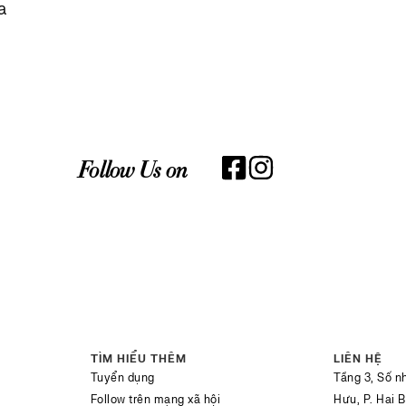
a
Follow Us on
TÌM HIỂU THÊM
LIÊN HỆ
Tuyển dụng
Tầng 3, Số n
Follow trên mạng xã hội
Hưu, P. Hai 